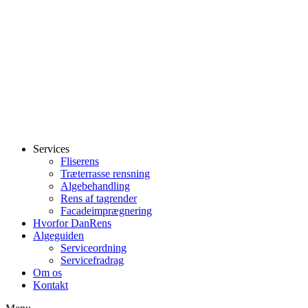
Services
Fliserens
Træterrasse rensning
Algebehandling
Rens af tagrender
Facadeimprægnering
Hvorfor DanRens
Algeguiden
Serviceordning
Servicefradrag
Om os
Kontakt