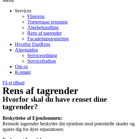
Menu
Services
Fliserens
Træterrasse rensning
Algebehandling
Rens af tagrender
Facadeimprægnering
Hvorfor DanRens
Algeguiden
Serviceordning
Servicefradrag
Om os
Kontakt
Få et tilbud
Rens af tagrender
Hvorfor skal du have renset dine
tagrender?
Beskyttelse af Ejendommen:
Rensede tagrender beskytter din ejendom mod potentielle skader og
sparer dig for dyre reparationer.