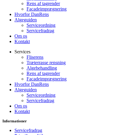
Rens af tagrender
Facadeimprægnering
Hvorfor DanRens
Algeguiden
Serviceordning
Servicefradrag
Om os
Kontakt
Services
Fliserens
Træterrasse rensning
Algebehandling
Rens af tagrender
Facadeimprægnering
Hvorfor DanRens
Algeguiden
Serviceordning
Servicefradrag
Om os
Kontakt
Informationer
Servicefradrag