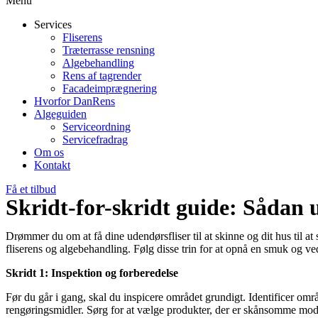
Menu
Services
Fliserens
Træterrasse rensning
Algebehandling
Rens af tagrender
Facadeimprægnering
Hvorfor DanRens
Algeguiden
Serviceordning
Servicefradrag
Om os
Kontakt
Få et tilbud
Skridt-for-skridt guide: Sådan u
Drømmer du om at få dine udendørsfliser til at skinne og dit hus til at 
fliserens og algebehandling. Følg disse trin for at opnå en smuk og ve
Skridt 1: Inspektion og forberedelse
Før du går i gang, skal du inspicere området grundigt. Identificer om
rengøringsmidler. Sørg for at vælge produkter, der er skånsomme mod d