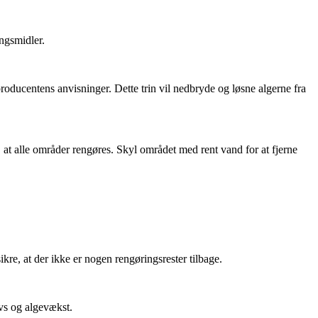
ngsmidler.
oducentens anvisninger. Dette trin vil nedbryde og løsne algerne fra
, at alle områder rengøres. Skyl området med rent vand for at fjerne
kre, at der ikke er nogen rengøringsrester tilbage.
avs og algevækst.