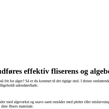
dføres effektiv fliserens og alg
stå frit for alger? Så er du kommet til det rigtige sted. I denne omfatten
dligeholdt udendørsflade.
råder med algevækst og snavs samt områder med pletter eller misfarvning
ine flisers materiale.