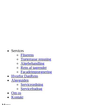
Services
Fliserens
Træterrasse rensning
Algebehandling
Rens af tagrender
Facadeimprægnering
Hvorfor DanRens
Algeguiden
Serviceordning
Servicefradrag
Om os
Kontakt