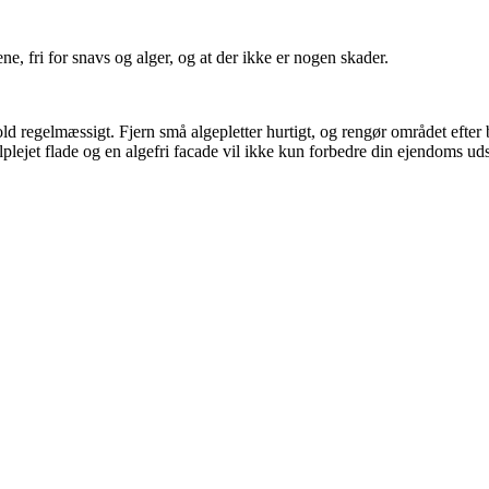
rene, fri for snavs og alger, og at der ikke er nogen skader.
hold regelmæssigt. Fjern små algepletter hurtigt, og rengør området efter
lejet flade og en algefri facade vil ikke kun forbedre din ejendoms ud